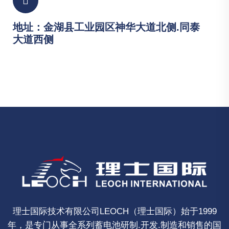
地址：金湖县工业园区神华大道北侧.同泰
大道西侧
理士国际技术有限公司LEOCH（理士国际）始于1999
年，是专门从事全系列蓄电池研制.开发.制造和销售的国