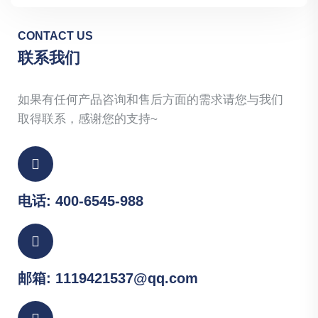
CONTACT US
联系我们
如果有任何产品咨询和售后方面的需求请您与我们
取得联系，感谢您的支持~
电话: 400-6545-988
邮箱: 1119421537@qq.com