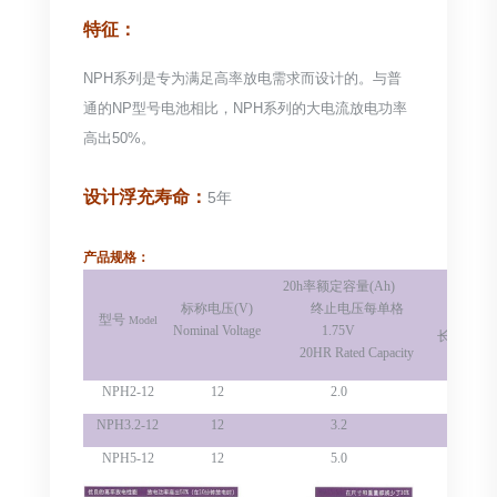
特征：
NPH系列是专为满足高率放电需求而设计的。与普
通的NP型号电池相比，NPH系列的大电流放电功率
高出50%。
设计浮充寿命：
5年
产品规格：
参考
20h
率额定容量
(Ah)
标称电压
(V)
终止电压每单格
型号
Model
Nominal Voltage
1.75V
长
Length
20HR Rated Capacity
NPH2-12
12
2.0
68
NPH3.2-12
12
3.2
134
NPH5-12
12
5.0
90